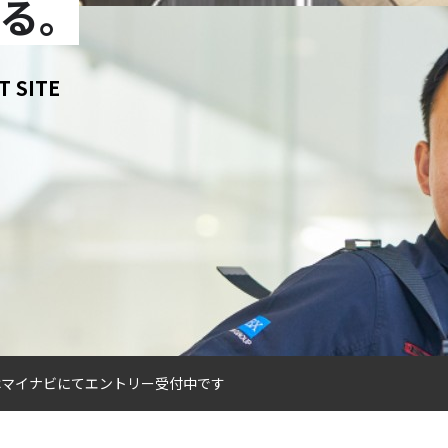
る。
T SITE
用はマイナビにてエントリー受付中です